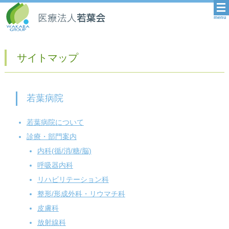
menu
サイトマップ
若葉病院
若葉病院について
診療・部門案内
内科(循/消/糖/脳)
呼吸器内科
リハビリテーション科
整形/形成外科・リウマチ科
皮膚科
放射線科