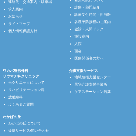
連絡先・交通案内・駐車場
診療・部門紹介
求人案内
診療受付時間・担当医
お知らせ
各種予防接種のご案内
サイトマップ
健診・人間ドック
個人情報保護方針
施設案内
入院
面会
医療関係者の方へ
ワカバ整形外科
介護支援サービス
リウマチ科クリニック
地域包括支援センター
当クリニックについて
居宅介護支援事業所
リハビリテーション科
ケアステーション若葉
放射線科
よくあるご質問
わかばの丘
わかばの丘について
提供サービス/問い合わせ