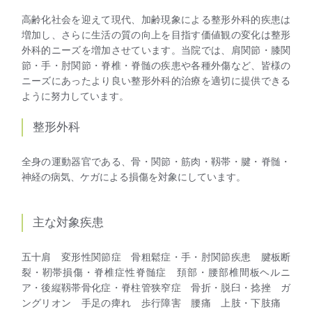
高齢化社会を迎えて現代、加齢現象による整形外科的疾患は
増加し、さらに生活の質の向上を目指す価値観の変化は整形
外科的ニーズを増加させています。当院では、肩関節・膝関
節・手・肘関節・脊椎・脊髄の疾患や各種外傷など、皆様の
ニーズにあったより良い整形外科的治療を適切に提供できる
ように努力しています。
整形外科
全身の運動器官である、骨・関節・筋肉・靱帯・腱・脊髄・
神経の病気、ケガによる損傷を対象にしています。
主な対象疾患
五十肩 変形性関節症 骨粗鬆症・手・肘関節疾患 腱板断
裂・靭帯損傷・脊椎症性脊髄症 頚部・腰部椎間板ヘルニ
ア・後縦靱帯骨化症・脊柱管狭窄症 骨折・脱臼・捻挫 ガ
ングリオン 手足の痺れ 歩行障害 腰痛 上肢・下肢痛